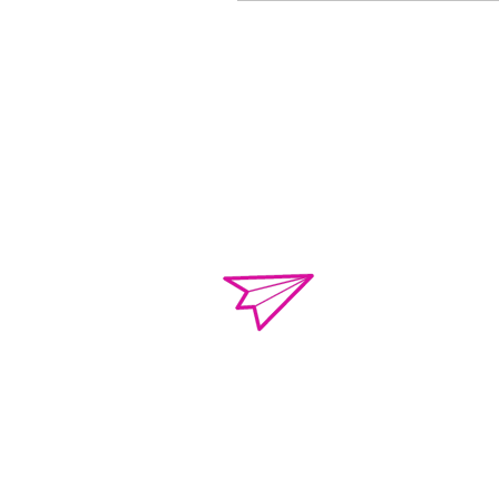
o.violenciacamp
Calle Campeche Mza.
Torres de Kalá. CP 
de Campeche, Campe