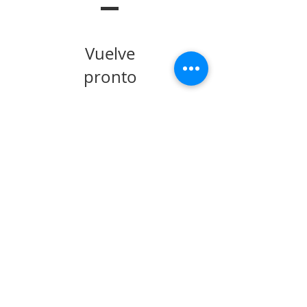
Vuelve
pronto
Una vez que se
publiquen
entradas, las
verás aquí.
Entradas Recientes
POSICIONAMIENTO
Sobre la permanencia
de la prisión
preventiva de Yahari
Brito