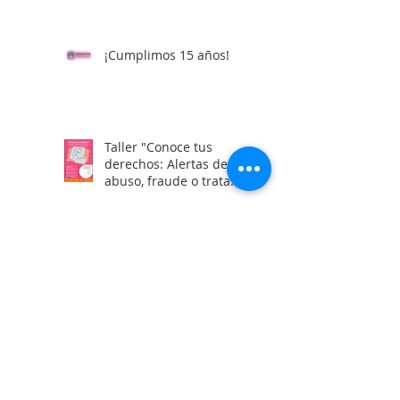
preventiva de Yahari
Brito
¡Cumplimos 15 años!
Taller "Conoce tus
derechos: Alertas de
abuso, fraude o trata
laboral en visas H2"
Calle Campeche Mza. 42 Lte 29,
Torres de Kalá. CP 24085 Francisco
de Campeche, Campeche, México.
01 981 435 7129