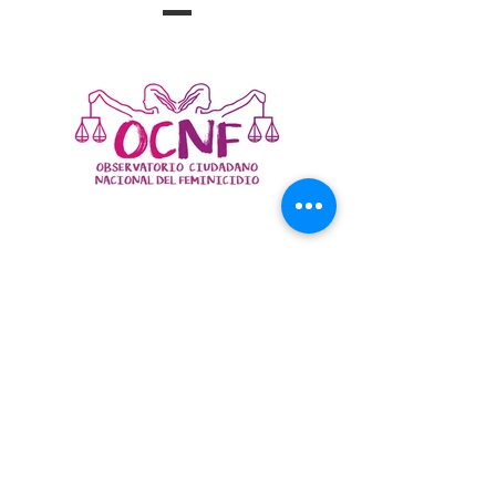
POSICIONAMIENT
O Sobre la
permanencia de la
prisión preventiva
de Yahari Brito
Reconocimientos