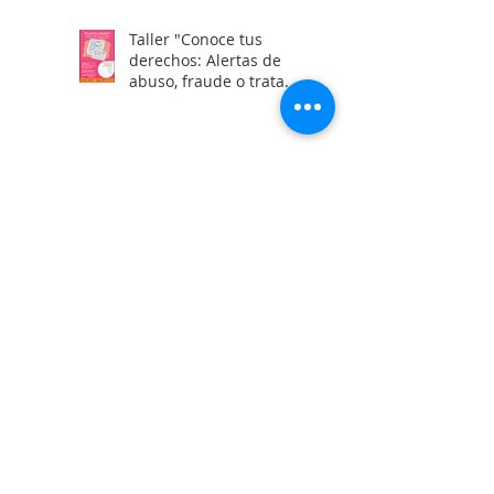
Taller "Conoce tus
derechos: Alertas de
abuso, fraude o trata
laboral en visas H2"
Calle Campeche Mza. 42 Lte 29,
Torres de Kalá. CP 24085 Francisco
de Campeche, Campeche, México.
01 981 435 7129
+52 981 117 0461
o.violenciacampeche@gmail.com