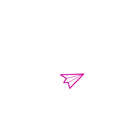
o.violenciacamp
Calle Campeche Mza.
Torres de Kalá. CP 
de Campeche, Campe