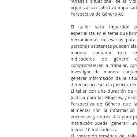
“Análisis situacional de la v
organización colectiva impulsa
Perspectiva de Género AC. 
El taller será impartido p
especialista en el tema que brin
herramientas necesarias para 
personas asistentes puedan ela
manera conjunta una se
indicadores de género 
comprometerán a trabajar, comp
investigar de manera conjun
generar información de la situ
derecho, acceso a la justicia, d
El taller con una duración de 1
Justicia para las Mujeres, y est
Perspectiva de Género que las
alimentar con la información
encuestas y entrevistas para p
institución pueda “generar” un
menos 10 indicadores.
El contenido temático del talle