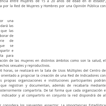
iolencia entre mujeres de 15 a 20 años de edad en el estado”, 
da por la Red de Mujeres y Hombres por una Opinión Pública con 
or una 
dará las 
que las 
borar de 
rie de 
que se 
artir e 
ta para 
ación de las mujeres en distintos ámbitos como son la salud, el 
erechos sexuales y reproductivos.
6 horas, se realizará en la Sala de Usos Múltiples del Centro de 
á orientado a propiciar la creación de una Red de Indicadores con 
 propias organizaciones e instituciones participantes podrán 
 que registran y documentan, además de recabarla mediante 
osteriormente compartirla. De tal forma que cada organización e 
 indicador y al compartirlo en conjunto la red dispondrá de al 
r considera los siguientes aspectos: La importancias Estadística 