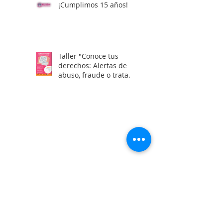
¡Cumplimos 15 años!
Taller "Conoce tus
derechos: Alertas de
abuso, fraude o trata
laboral en visas H2"
Calle Campeche Mza. 42 Lte 29,
Torres de Kalá. CP 24085 Francisco
de Campeche, Campeche, México.
01 981 435 7129
+52 981 117 0461