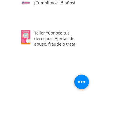
¡Cumplimos 15 años!
Taller "Conoce tus
derechos: Alertas de
abuso, fraude o trata
laboral en visas H2"
Calle Campeche Mza. 42 Lte 29,
Torres de Kalá. CP 24085 Francisco
de Campeche, Campeche, México.
01 981 435 7129
+52 981 117 0461