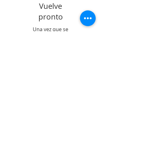
Vuelve
pronto
Una vez que se
publiquen
entradas, las
verás aquí.
Entradas Recientes
POSICIONAMIENTO
Sobre la permanencia
de la prisión
preventiva de Yahari
Brito
¡Cumplimos 15 años!