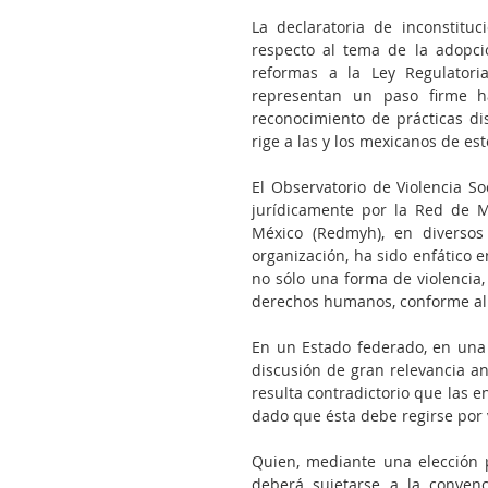
La declaratoria de inconstituc
respecto al tema de la adopci
reformas a la Ley Regulatori
representan un paso firme ha
reconocimiento de prácticas dis
rige a las y los mexicanos de es
El Observatorio de Violencia S
jurídicamente por la Red de M
México (Redmyh), en diversos 
organización, ha sido enfático e
no sólo una forma de violencia,
derechos humanos, conforme al a
En un Estado federado, en una 
discusión de gran relevancia ant
resulta contradictorio que las en
dado que ésta debe regirse por 
Quien, mediante una elección p
deberá sujetarse a la conven