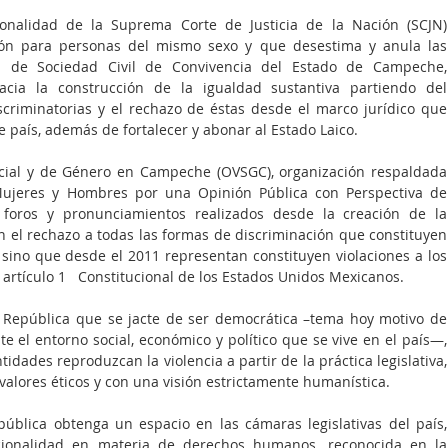
ionalidad de la Suprema Corte de Justicia de la Nación (SCJN) 
ón para personas del mismo sexo y que desestima y anula las 
a de Sociedad Civil de Convivencia del Estado de Campeche, 
cia la construcción de la igualdad sustantiva partiendo del 
criminatorias y el rechazo de éstas desde el marco jurídico que 
te país, además de fortalecer y abonar al Estado Laico.
ocial y de Género en Campeche (OVSGC), organización respaldada 
ujeres y Hombres por una Opinión Pública con Perspectiva de 
foros y pronunciamientos realizados desde la creación de la 
n el rechazo a todas las formas de discriminación que constituyen 
 sino que desde el 2011 representan constituyen violaciones a los 
rtículo 1   Constitucional de los Estados Unidos Mexicanos.
República que se jacte de ser democrática –tema hoy motivo de 
e el entorno social, económico y político que se vive en el país—, 
tidades reproduzcan la violencia a partir de la práctica legislativa, 
valores éticos y con una visión estrictamente humanística.
ública obtenga un espacio en las cámaras legislativas del país, 
cionalidad en materia de derechos humanos, reconocida en la 