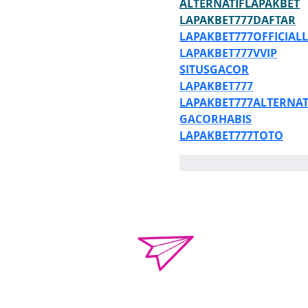
ALTERNATIFLAPAKBET
LAPAKBET777DAFTAR
LAPAKBET777OFFICIALL
LAPAKBET777VVIP
SITUSGACOR
LAPAKBET777
LAPAKBET777ALTERNAT
GACORHABIS
LAPAKBET777TOTO
Me gusta
Reacci
o.violenciacamp
Calle Campeche Mza.