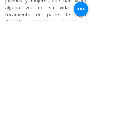
jóvenes y mujeres que han vivido 
alguna vez en su vida, algún 
tocamiento de parte de algún 
docente, instructor, médico, o 
cualquier figura de autoridad que 
valiéndose de esa posición y la 
confianza de que no se creerá en la 
palabra de la víctima, hace uso de su 
posición jerárquica para cometer 
abuso con la impunidad que le 
otorgan las instituciones.
1 comentario