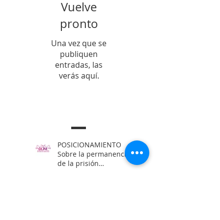
Vuelve
pronto
Una vez que se
publiquen
entradas, las
verás aquí.
Entradas Recientes
POSICIONAMIENTO
Sobre la permanencia
de la prisión
preventiva de Yahari
Brito
¡Cumplimos 15 años!