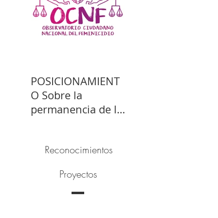
POSICIONAMIENT
O Sobre la
permanencia de la
prisión preventiva
de Yahari Brito
Reconocimientos
Proyectos