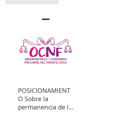
Me gusta
Reaccionar
POSICIONAMIENT
O Sobre la
permanencia de la
prisión preventiva
de Yahari Brito