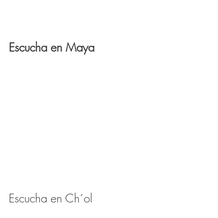
Escucha en Maya
Escucha en Ch´ol