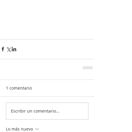
1 comentario
Escribir un comentario...
Lo más nuevo