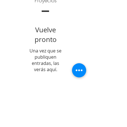
Proyectos
Vuelve
pronto
Una vez que se
publiquen
entradas, las
verás aquí.
Entradas Recientes
POSICIONAMIENTO
Sobre la permanencia
de la prisión
preventiva de Yahari