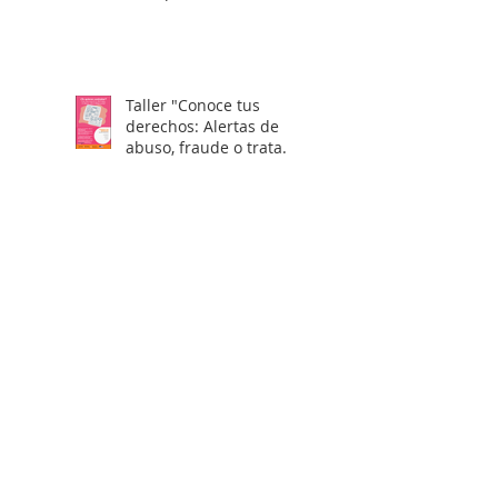
Taller "Conoce tus
derechos: Alertas de
abuso, fraude o trata
laboral en visas H2"