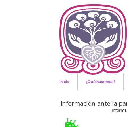
Inicio
¿Qué hacemos?
Información ante la p
Informa