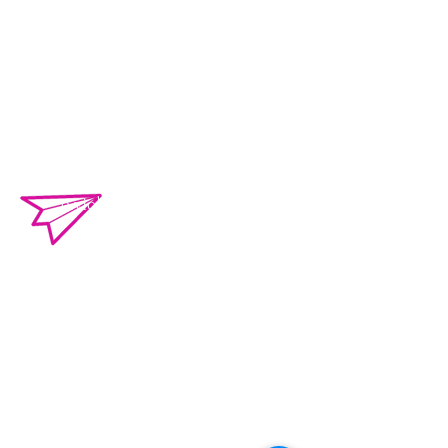
Torres de Kalá. CP 24085 Francisco
de Campeche, Campeche, México.
01 981 435 7129
+52 981 117 0461
o.violenciacampeche@gmail.com