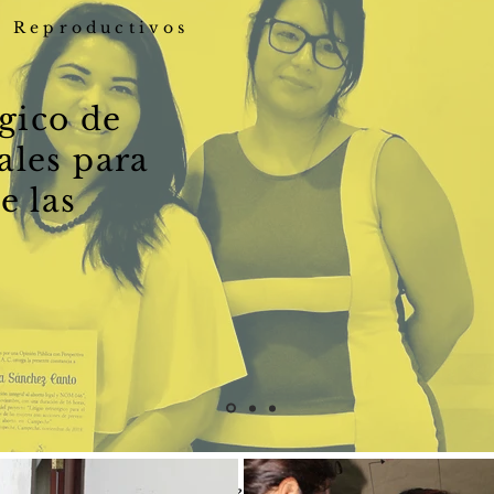
y Reproductivos
égico de
ales para
e las
 un derecho de todas", Estela, Abogada