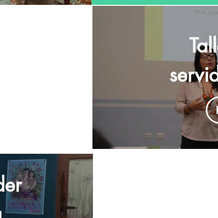
rada sobre
Tal
es elegidas
, mujeres y
servi
tivistas
serv
 servidores
públi
der
a