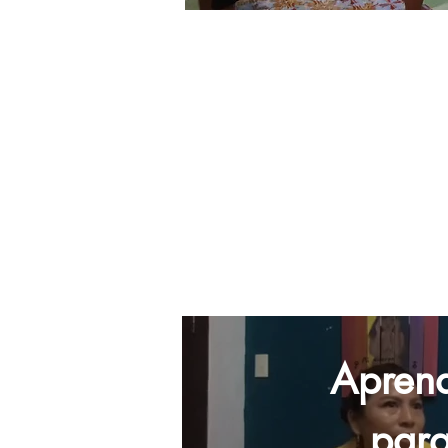
Una nueva mi
las maternidad
a periodistas
jóvenes ac
feministas y a
públicos
Apren
par