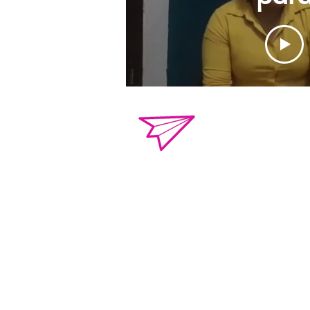
compar
o.violenciacamp
Calle Campeche Mza.
Torres de Kalá. CP 
de Campeche, Campe
01 981 435 712