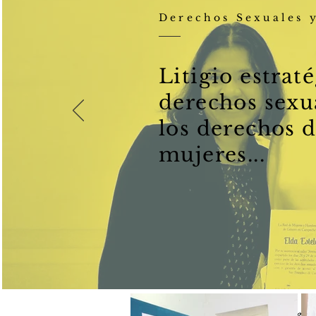
Derechos Sexuales 
Litigio estrat
derechos sexu
los derechos d
mujeres...
"El derecho a decidir, es