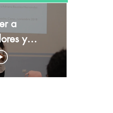
ler a
dores y
idoras
cas...