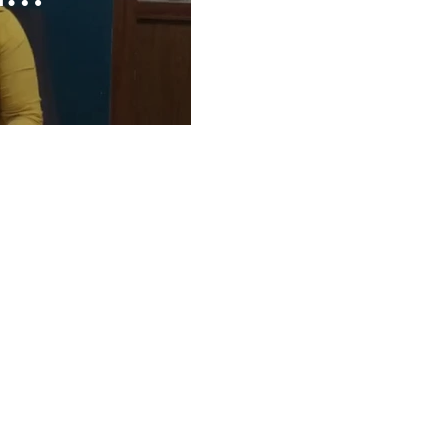
Aplicación 
tir
eche@gmail.com
 42 Lte 29,
24085 Francisco
che, México.
9