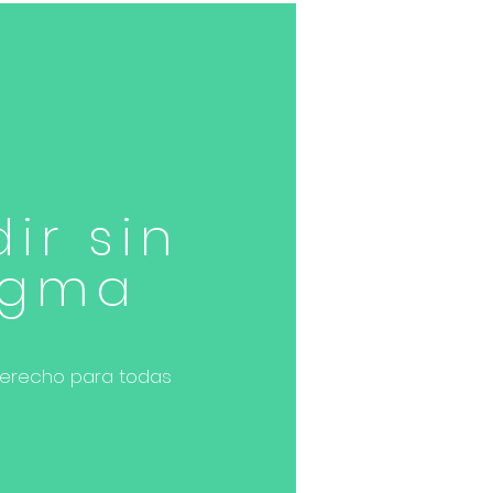
ir sin
igma
derecho para todas
y We're Great >