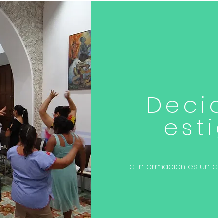
Decid
est
La información es un 
Wh