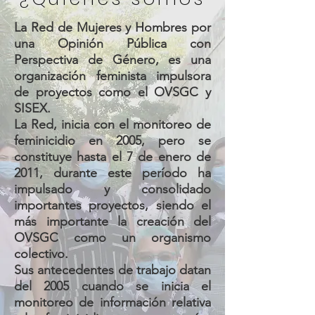
La Red de Mujeres y Hombres por
una Opinión Pública con
Perspectiva de Género, es una
organización feminista impulsora
de proyectos como el OVSGC y
SISEX.
La Red, inicia con el monitoreo de
feminicidio en 2005, pero se
constituye hasta el 7 de enero de
2011, durante este período ha
impulsado y consolidado
importantes proyectos, siendo el
más importante la creación del
OVSGC como un organismo
colectivo.
Sus antecedentes de trabajo datan
del 2005 cuando se inicia el
monitoreo de información relativa