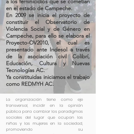
a los feminicidios que se cometían
en el estado de Campeche.
En 2009 se inicia el proyecto de
constituir el Observatorio de
Violencia Social y de Género en
Campeche, para ello se elabora el
Proyecto-OV2010, el cual es
presentado ante Indesol a través
de la asociación civil Colibrí,
Educación, Cultura y Nuevas
Tecnologías AC.
Ya constituidas iniciamos el trabajo
como REDMYH AC.
La organización tiene como eje
transversal, incidir en la opinión
pública para cambiar los paradigmas
sociales del lugar que ocupan las
niñas y las mujeres en la sociedad,
promoviendo su