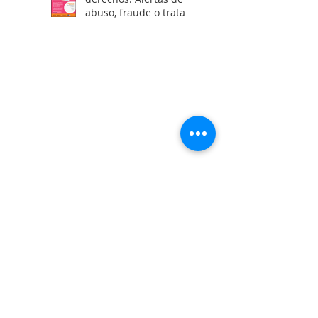
abuso, fraude o trata
laboral en visas H2"
Calle Campeche Mza. 42 Lte 29,
Torres de Kalá. CP 24085 Francisco
de Campeche, Campeche, México.
01 981 435 7129
+52 981 117 0461
o.violenciacampeche@gmail.com