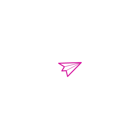
o.violenciacamp
Calle Campeche Mza.
Torres de Kalá. CP 
de Campeche, Campe
01 981 435 712