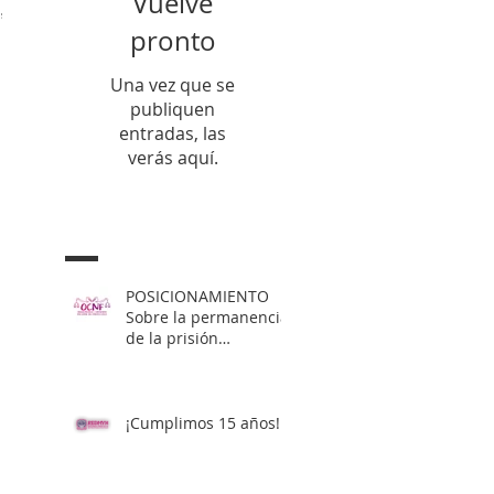
Vuelve
,
pronto
Una vez que se
publiquen
entradas, las
verás aquí.
Entradas Recientes
POSICIONAMIENTO
Sobre la permanencia
de la prisión
preventiva de Yahari
Brito
¡Cumplimos 15 años!