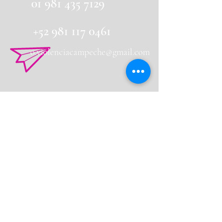
01 981 435 7129
+52 981 117 0461
o.violenciacampeche@gmail.com