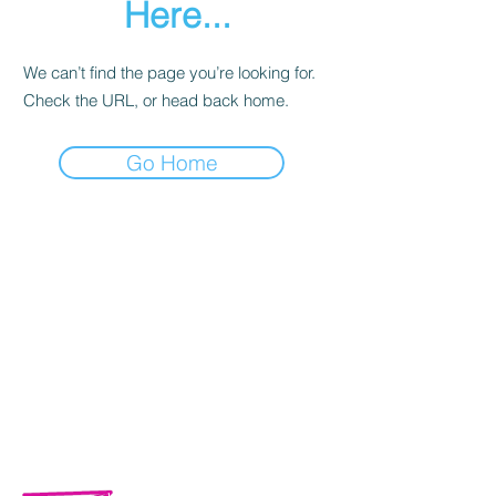
Here...
We can’t find the page you’re looking for.
Check the URL, or head back home.
Go Home
Calle Campeche Mza. 42 Lte 29,
Torres de Kalá. CP 24085 Francisco
de Campeche, Campeche, México.
01 981 435 7129
+52 981 117 0461