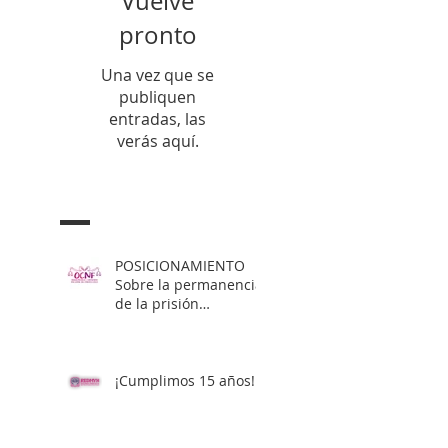
Vuelve
pronto
Una vez que se
publiquen
entradas, las
verás aquí.
Entradas Recientes
POSICIONAMIENTO
Sobre la permanencia
de la prisión
preventiva de Yahari
Brito
¡Cumplimos 15 años!