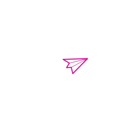
o.violenciacamp
Calle Campeche Mza.
Torres de Kalá. CP 
de Campeche, Campe
01 981 435 712