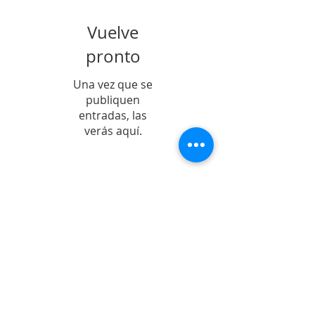
Vuelve
pronto
Una vez que se
publiquen
entradas, las
verás aquí.
Entradas Recientes
POSICIONAMIENTO
Sobre la permanencia
de la prisión
preventiva de Yahari
Brito
¡Cumplimos 15 años!