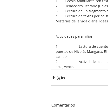
1.       Poesía Ambulante con t
2.       Tendedero Literario (Hoj
3.       Lectura de un fragmento
4.       Lectura de textos periodí
Misterios de la vida diaria, Idea
Actividades para niños
1.                     Lectura de c
puertos de Nicolás Mangana, El 
campo.
2.                     Actividades 
azul, verde.
Comentarios