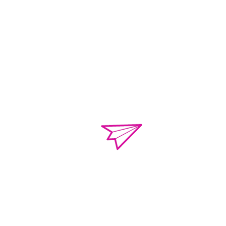
o.violenciacamp
Calle Campeche Mza.
Torres de Kalá. CP 
de Campeche, Campe