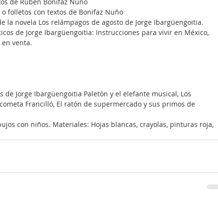
extos de Rubén Bonifaz Nuño
as o folletos con textos de Bonifaz Nuño
 de la novela Los relámpagos de agosto de Jorge Ibargüengoitia.
sticos de Jorge Ibargüengoitia: Instrucciones para vivir en México, 
s en venta.
uentos de Jorge Ibargüengoitia Paletón y el elefante musical, Los 
cometa Francilló, El ratón de supermercado y sus primos de 
de dibujos con niños. Materiales: Hojas blancas, crayolas, pinturas roja, 