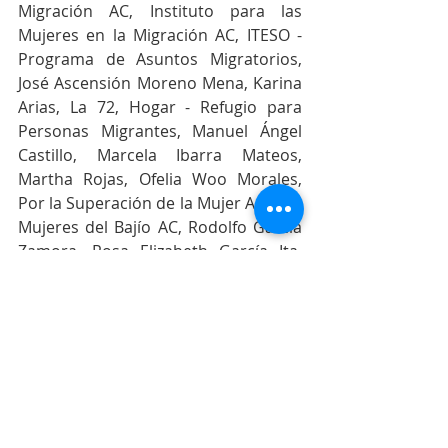
Migración AC, Instituto para las 
Mujeres en la Migración AC, ITESO -
Programa de Asuntos Migratorios, 
José Ascensión Moreno Mena, Karina 
Arias, La 72, Hogar - Refugio para 
Personas Migrantes, Manuel Ángel 
Castillo, Marcela Ibarra Mateos, 
Martha Rojas, Ofelia Woo Morales, 
Por la Superación de la Mujer AC, Red 
Mujeres del Bajío AC, Rodolfo García 
Zamora, Rosa Elizabeth García Ita, 
Servicio Jesuita a Migrantes México, 
SMR, Scalabrinianas: Misión para 
Migrantes y Refugiados, Sin 
Fronteras IAP, Siria Yuritzi Oliva Ruiz, 
Una mano amiga en la lucha contra 
el SIDA AC y Voces Mesoamericanas 
Acción con Pueblos Migrantes AC.