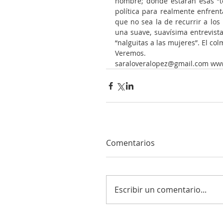
nombre; donde estarán esas “tes
política para realmente enfrenta
que no sea la de recurrir a los
una suave, suavísima entrevista
“nalguitas a las mujeres”. El col
Veremos.
saraloveralopez@gmail.com ww
Comentarios
Escribir un comentario...