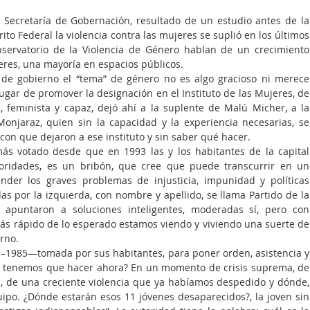
 Secretaría de Gobernación, resultado de un estudio antes de la 
ito Federal la violencia contra las mujeres se suplió en los últimos 
bservatorio de la Violencia de Género hablan de un crecimiento 
res, una mayoría en espacios públicos.
e de gobierno el “tema” de género no es algo gracioso ni merece 
lugar de promover la designación en el Instituto de las Mujeres, de 
 feminista y capaz, dejó ahí a la suplente de Malú Micher, a la 
onjaraz, quien sin la capacidad y la experiencia necesarias, se 
con que dejaron a ese instituto y sin saber qué hacer.
más votado desde que en 1993 las y los habitantes de la capital 
oridades, es un bribón, que cree que puede transcurrir en un 
nder los graves problemas de injusticia, impunidad y políticas 
s por la izquierda, con nombre y apellido, se llama Partido de la 
apuntaron a soluciones inteligentes, moderadas sí, pero con 
ás rápido de lo esperado estamos viendo y viviendo una suerte de 
rno.
a –1985—tomada por sus habitantes, para poner orden, asistencia y 
ue tenemos que hacer ahora? En un momento de crisis suprema, de 
, de una creciente violencia que ya habíamos despedido y dónde, 
uipo. ¿Dónde estarán esos 11 jóvenes desaparecidos?, la joven sin 