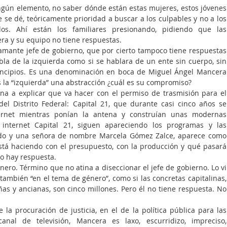
ngún elemento, no saber dónde están estas mujeres, estos jóvenes 
se dé, teóricamente prioridad a buscar a los culpables y no a los 
dos. Ahí están los familiares presionando, pidiendo que las 
era y su equipo no tiene respuestas.
lamante jefe de gobierno, que por cierto tampoco tiene respuestas 
abla de la izquierda como si se hablara de un ente sin cuerpo, sin 
 principios. Es una denominación en boca de Miguel Ángel Mancera 
s la “izquierda” una abstracción ¿cuál es su compromiso?
na a explicar que va hacer con el permiso de trasmisión para el 
el Distrito Federal: Capital 21, que durante casi cinco años se 
ternet mientras ponían la antena y construían unas modernas 
 internet Capital 21, siguen apareciendo los programas y las 
do y una señora de nombre Marcela Gómez Zalce, aparece como 
tá haciendo con el presupuesto, con la producción y qué pasará 
No hay respuesta.
o. Término que no atina a diseccionar el jefe de gobierno. Lo vi 
ambién “en el tema de género”, como si las concretas capitalinas, 
s y ancianas, son cinco millones. Pero él no tiene respuesta. No 
la procuración de justicia, en el de la política pública para las 
al de televisión, Mancera es laxo, escurridizo, impreciso, 