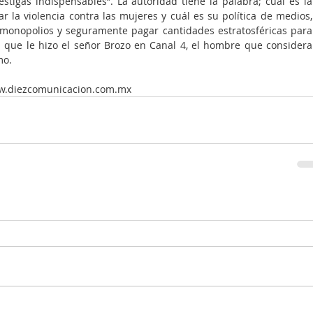
tigas indispensables”. La autoridad tiene la palabra; cuál es la 
r la violencia contra las mujeres y cuál es su política de medios, 
 monopolios y seguramente pagar cantidades estratosféricas para 
 que le hizo el señor Brozo en Canal 4, el hombre que considera 
mo.
w.diezcomunicacion.com.mx 