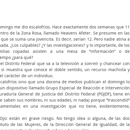
omingo me dio escalofríos. Hace exactamente dos semanas que 11 
ntro de la Zona Rosa, llamado Heavens Afeter. Se presume en las 
 que se suma una jovencita. Es decir, serían 12. Pero nadie atina a 
da. ¿Los culpables? ¿Y las investigaciones? y lo importante, de los 
milias copadas asisten a una mesa de “información” o de 
iempo ¿para qué? 
el Distrito Federal que va a la televisión a sonreír y chancear con 
 sí muestra que conoce el doble sentido, un recurso machista y 
el carácter de un individuo.
calofríos sino que una docena de medios publican el domingo lo 
un dispositivo llamado Grupo Especial de Reacción e Intervención 
aduría General de Justicia del Distrito Federal (PGJDF), tiene en 
se saben sus nombres, ni sus edades, ni nada) porque “trascendió” 
amentales en una investigación que no tiene, evidentemente, 
 Ojo: están en grave riesgo. No tengo idea si alguna, de las dos 
ituto de las Mujeres, de la Dirección General de Igualdad, de la 