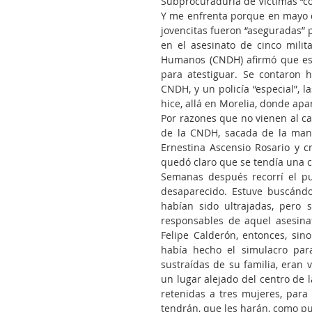
Subprocuraduría de Víctimas “co
Y me enfrenta porque en mayo d
jovencitas fueron “aseguradas” p
en el asesinato de cinco milit
Humanos (CNDH) afirmó que esa
para atestiguar. Se contaron hi
CNDH, y un policía “especial”, l
hice, allá en Morelia, donde apa
Por razones que no vienen al ca
de la CNDH, sacada de la mang
Ernestina Ascensio Rosario y c
quedó claro que se tendía una 
Semanas después recorrí el pu
desaparecido. Estuve buscándo
habían sido ultrajadas, pero 
responsables de aquel asesina
Felipe Calderón, entonces, sin
había hecho el simulacro para
sustraídas de su familia, eran v
un lugar alejado del centro de l
retenidas a tres mujeres, para 
tendrán, que les harán, como p