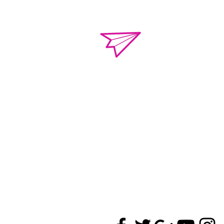
o.violenciacamp
Calle Campeche Mza.
Torres de Kalá. CP 
de Campeche, Campe
01 981 435 712
+52 981 117 04