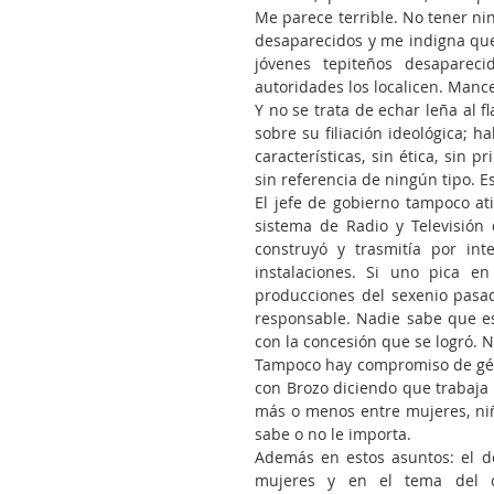
Me parece terrible. No tener ni
desaparecidos y me indigna que 
jóvenes tepiteños desapareci
autoridades los localicen. Manc
Y no se trata de echar leña al f
sobre su filiación ideológica; h
características, sin ética, sin
sin referencia de ningún tipo. E
El jefe de gobierno tampoco ati
sistema de Radio y Televisión d
construyó y trasmitía por in
instalaciones. Si uno pica en
producciones del sexenio pasa
responsable. Nadie sabe que es
con la concesión que se logró. 
Tampoco hay compromiso de géner
con Brozo diciendo que trabaja t
más o menos entre mujeres, niña
sabe o no le importa.
Además en estos asuntos: el de 
mujeres y en el tema del can