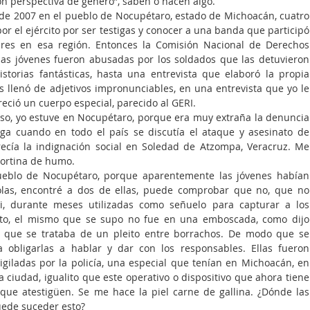
n perspectiva de género”, saben o hacen algo.
e 2007 en el pueblo de Nocupétaro, estado de Michoacán, cuatro 
or el ejército por ser testigas y conocer a una banda que participó 
ares en esa región. Entonces la Comisión Nacional de Derechos 
s jóvenes fueron abusadas por los soldados que las detuvieron 
storias fantásticas, hasta una entrevista que elaboró la propia 
as llenó de adjetivos impronunciables, en una entrevista que yo le 
reció un cuerpo especial, parecido al GERI.
so, yo estuve en Nocupétaro, porque era muy extraña la denuncia 
a cuando en todo el país se discutía el ataque y asesinato de 
recía la indignación social en Soledad de Atzompa, Veracruz. Me 
cortina de humo.
eblo de Nocupétaro, porque aparentemente las jóvenes habían 
las, encontré a dos de ellas, puede comprobar que no, que no 
si, durante meses utilizadas como señuelo para capturar a los 
to, el mismo que se supo no fue en una emboscada, como dijo 
o que se trataba de un pleito entre borrachos. De modo que se 
 obligarlas a hablar y dar con los responsables. Ellas fueron 
igiladas por la policía, una especial que tenían en Michoacán, en 
a ciudad, igualito que este operativo o dispositivo que ahora tiene 
que atestigüen. Se me hace la piel carne de gallina. ¿Dónde las 
uede suceder esto?