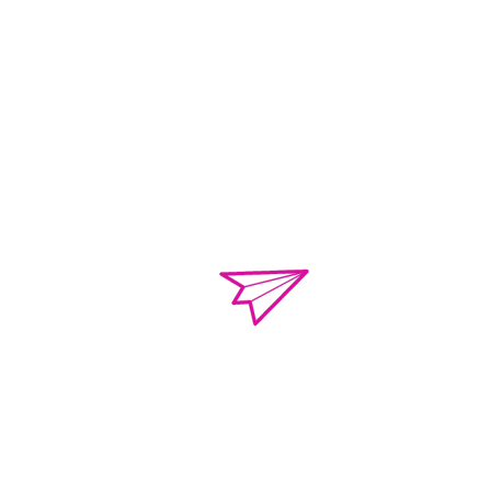
o.violenciacamp
Calle Campeche Mza.
Torres de Kalá. CP 
de Campeche, Campe