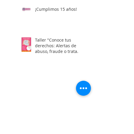
¡Cumplimos 15 años!
Taller "Conoce tus
derechos: Alertas de
abuso, fraude o trata
laboral en visas H2"
Calle Campeche Mza. 42 Lte 29,
Torres de Kalá. CP 24085 Francisco
de Campeche, Campeche, México.
01 981 435 7129