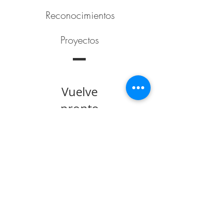
de Yahari Brito
Reconocimientos
Proyectos
Vuelve
pronto
Una vez que se
publiquen
entradas, las
verás aquí.
Entradas Recientes