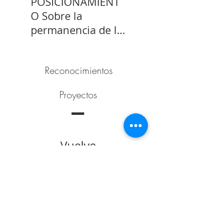
POSICIONAMIENT
O Sobre la
permanencia de la
prisión preventiva
de Yahari Brito
Reconocimientos
Proyectos
Vuelve
pronto
Una vez que se
publiquen
entradas, las
verás aquí.