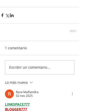
1 comentario
Escribir un comentario...
Lo más nuevo
Reza Malhendra
02 nov 2025
LINKSPACE777
BLOGGER777