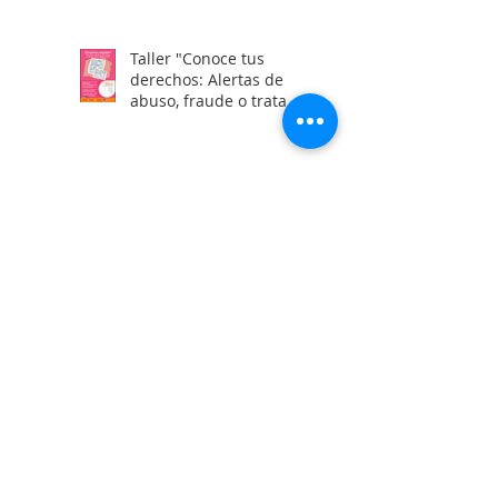
Taller "Conoce tus
derechos: Alertas de
abuso, fraude o trata
laboral en visas H2"
Calle Campeche Mza. 42 Lte 29,
Torres de Kalá. CP 24085 Francisco
de Campeche, Campeche, México.
01 981 435 7129
+52 981 117 0461
o.violenciacampeche@gmail.com