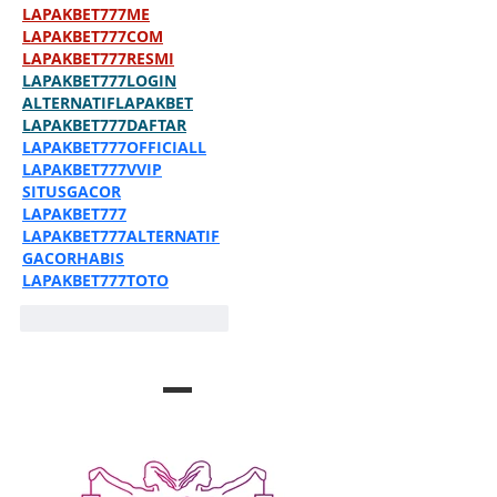
LAPAKBET777ME
LAPAKBET777COM
LAPAKBET777RESMI
LAPAKBET777LOGIN
ALTERNATIFLAPAKBET
LAPAKBET777DAFTAR
LAPAKBET777OFFICIALL
LAPAKBET777VVIP
SITUSGACOR
LAPAKBET777
LAPAKBET777ALTERNATIF
GACORHABIS
LAPAKBET777TOTO
Me gusta
Reaccionar