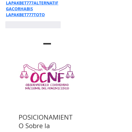
LAPAKBET777ALTERNATIF
GACORHABIS
LAPAKBET777TOTO
Me gusta
Reaccionar
POSICIONAMIENT
O Sobre la