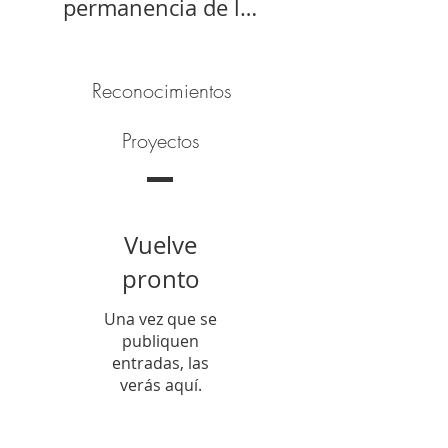
permanencia de la
prisión preventiva
de Yahari Brito
Reconocimientos
Proyectos
Vuelve
pronto
Una vez que se
publiquen
entradas, las
verás aquí.