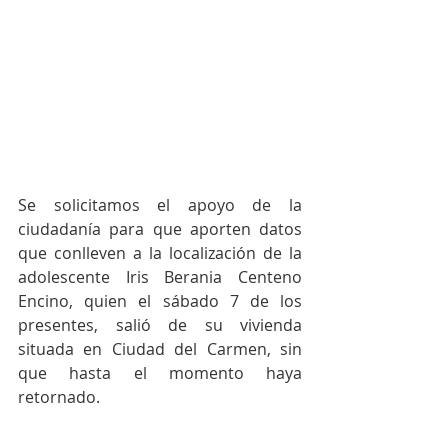
Se solicitamos el apoyo de la 
ciudadanía para que aporten datos 
que conlleven a la localización de la 
adolescente Iris Berania Centeno 
Encino, quien el sábado 7 de los 
presentes, salió de su vivienda 
situada en Ciudad del Carmen, sin 
que hasta el momento haya 
retornado. 