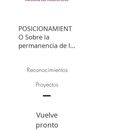
POSICIONAMIENT
O Sobre la
permanencia de la
prisión preventiva
de Yahari Brito
Reconocimientos
Proyectos
Vuelve
pronto