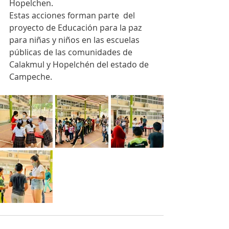
Hopelchen. 
Estas acciones forman parte  del 
proyecto de Educación para la paz 
para niñas y niños en las escuelas 
públicas de las comunidades de 
Calakmul y Hopelchén del estado de 
Campeche.