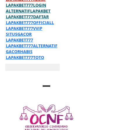
LAPAKBET777LOGIN
ALTERNATIFLAPAKBET
LAPAKBET777DAFTAR
LAPAKBET777OFFICIALL
LAPAKBET777VVIP
SITUSGACOR
LAPAKBET777
LAPAKBET777ALTERNATIF
GACORHABIS
LAPAKBET777TOTO
Me gusta
Reaccionar