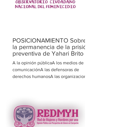
POSICIONAMIENTO Sobre
la permanencia de la prisión
preventiva de Yahari Brito
A la opinión públicaA los medios de
comunicaciónA las defensoras de
derechos humanosA las organizaciones
feministas La Red de Mujeres y
Hombres por una Opinión Pública con
Perspectiva de Género (REDMYH A.C.),
organización con más de quince años
de trabajo en la defensa de los
derechos humanos, manifiesta su
profunda preocupación por la negativa