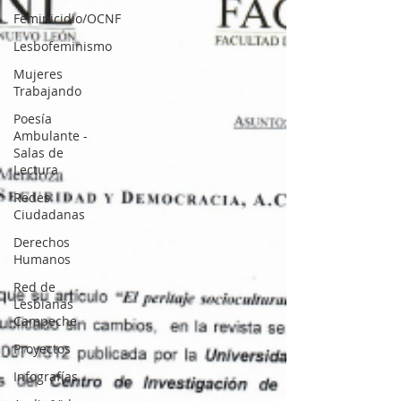
Feminicidio/OCNF
Lesbofeminismo
Mujeres
Trabajando
Poesía
Ambulante -
Salas de
Lectura
Redes
Ciudadanas
Derechos
Humanos
Red de
Lesbianas
Campeche
Proyectos
Infografías