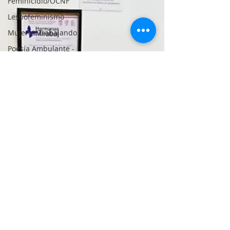
Feminicidio/OCNF
Lesbofeminismo
Mujeres Trabajando
Poesía Ambulante -
Salas de Lectura
Redes Ciudadanas
Derechos Humanos
Red de Lesbianas
Campeche
Proyectos
Infografías
Audio/Video
Revista Blog
SISEX
Noti Redmyh