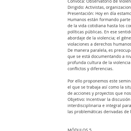
Convoca: Observatorio de Viole
Dirigido: Activistas, organizacio
Presentación: Hoy en día estam
Humanos están formando parte d
de la vida cotidiana hasta los co
políticas públicas. En ese senti
abordaje de la violencia; el gén
violaciones a derechos humanos 
De manera paralela, es preocupa
que se está documentando a nivel
profunda cultura de la violencia
conflictos y diferencias.
Por ello proponemos este semina
el que se trabaja así como la si
de acciones y proyectos que nos
Objetivo: Incentivar la discusi
interdisciplinaria e integral pa
las problemáticas derivadas de 
MÓDULOS 5