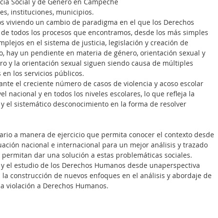
ncia Social y de Género en Campeche
nes, instituciones, municipios.
os viviendo un cambio de paradigma en el que los Derechos 
e todos los procesos que encontramos, desde los más simples 
mplejos en el sistema de justicia, legislación y creación de 
do, hay un pendiente en materia de género, orientación sexual y 
ero y la orientación sexual siguen siendo causa de múltiples 
en los servicios públicos.
nte el creciente número de casos de violencia y acoso escolar 
 nacional y en todos los niveles escolares, lo que refleja la 
 y el sistemático desconocimiento en la forma de resolver 
rio a manera de ejercicio que permita conocer el contexto desde 
tuación nacional e internacional para un mejor análisis y trazado 
 permitan dar una solución a estas problemáticas sociales.
ón y el estudio de los Derechos Humanos desde unaperspectiva 
ra la construcción de nuevos enfoques en el análisis y abordaje de 
la violación a Derechos Humanos.