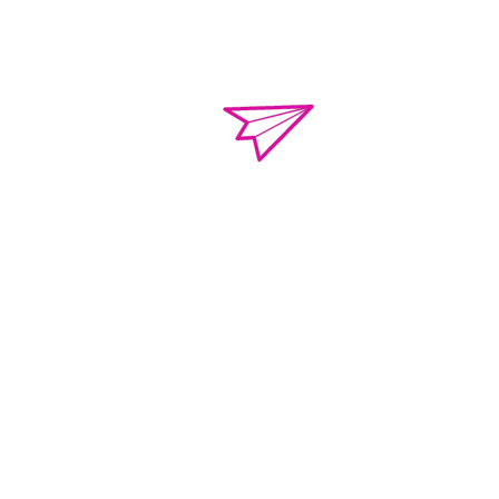
o.violenciacamp
Calle Campeche Mza.
Torres de Kalá. CP 
de Campeche, Campe
01 981 435 712
+52 981 117 04