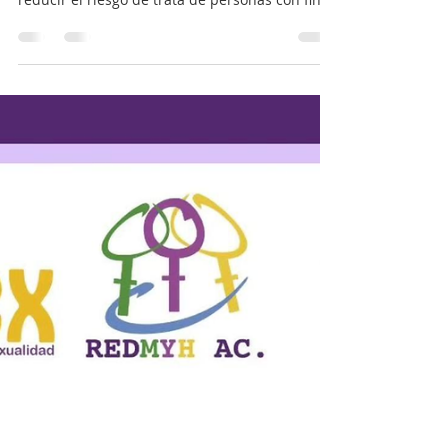
Valladolid, Yucatán Con el objetivo de
proporcionar información de prevención para
reducir el riesgo de trata de personas con fines
de explotación laboral asociada con las visas H-
2, se realizó el pasado 29 de septiembre en el
municipio de Valladolid, Yucatán un taller
dirigido a personas mayores de edad que han
ido o planean ir, o la inquietud de ir a trabajar
al extranjero, personas que tienen algún
familiar o conocido trabajando en Estados
Unidos sin documentos o con visa