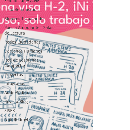
Feminicidio/OCNF
Lesbofeminismo
Mujeres Trabajando
Poesía Ambulante - Salas
de Lectura
Redes Ciudadanas
Derechos Humanos
Red de Lesbianas
Campeche
Proyectos
Infografías
Audio/Video
Revista Blog
SISEX
Noti Redmyh